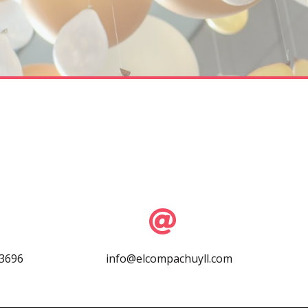
-3696
info@elcompachuyll.com