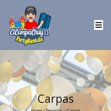
Carpas
Home
»
Servicios
»
Carpas